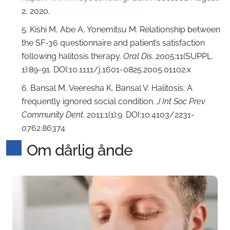
2, 2020.
5. Kishi M, Abe A, Yonemitsu M. Relationship between
the SF-36 questionnaire and patient’s satisfaction
following halitosis therapy.
Oral Dis
. 2005;11(SUPPL.
1):89-91. DOI:10.1111/j.1601-0825.2005.01102.x
6. Bansal M, Veeresha K, Bansal V. Halitosis: A
frequently ignored social condition.
J Int Soc Prev
Community Dent
. 2011;1(1):9. DOI:10.4103/2231-
0762.86374
Om dårlig ånde