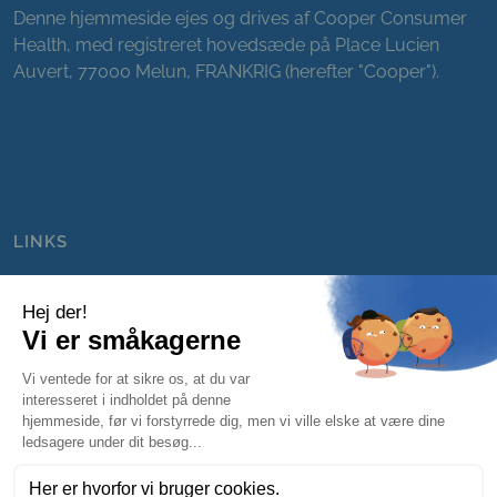
Denne hjemmeside ejes og drives af Cooper Consumer
Health, med registreret hovedsæde på Place Lucien
Auvert, 77000 Melun, FRANKRIG (herefter "Cooper").
LINKS
Om dårlig ånde
FAQ
Kontakt
sitemap
Cookiepolitik
Privatlivspolitik