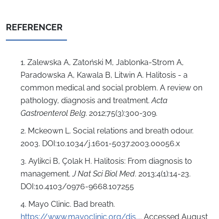
REFERENCER
1. Zalewska A, Zatoński M, Jablonka-Strom A,
Paradowska A, Kawala B, Litwin A. Halitosis - a
common medical and social problem. A review on
pathology, diagnosis and treatment.
Acta
Gastroenterol Belg
. 2012;75(3):300-309.
2. Mckeown L. Social relations and breath odour.
2003. DOI:10.1034/j.1601-5037.2003.00056.x
3. Aylikci B, Çolak H. Halitosis: From diagnosis to
management.
J Nat Sci Biol Med
. 2013;4(1):14-23.
DOI:10.4103/0976-9668.107255
4. Mayo Clinic. Bad breath.
https://www.mayoclinic.org/dis...
. Accessed August