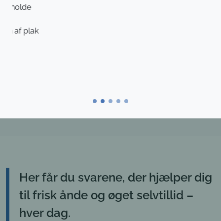
Her får du svarene, der hjælper dig
til frisk ånde og øget selvtillid –
hver dag.